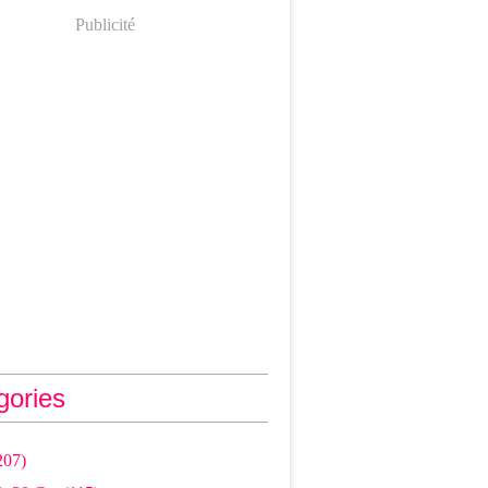
Publicité
gories
207)