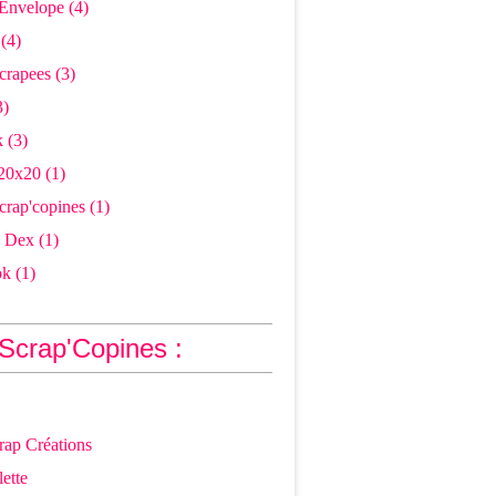
Envelope
(4)
(4)
crapees
(3)
3)
k
(3)
20x20
(1)
crap'copines
(1)
 Dex
(1)
ok
(1)
Scrap'Copines :
rap Créations
lette