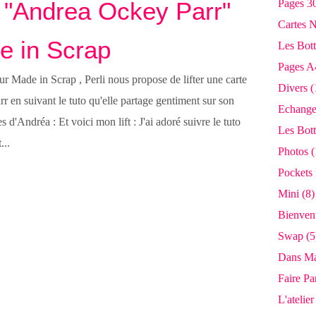
t "Andrea Ockey Parr"
Pages 3
Cartes 
e in Scrap
Les Bot
Pages A
ur Made in Scrap , Perli nous propose de lifter une carte
Divers
(
 en suivant le tuto qu'elle partage gentiment sur son
Echange
es d'Andréa : Et voici mon lift : J'ai adoré suivre le tuto
Les Bot
...
Photos
(
Pockets 
Mini
(8)
Bienven
Swap
(5
Dans Ma
Faire Pa
L'atelie