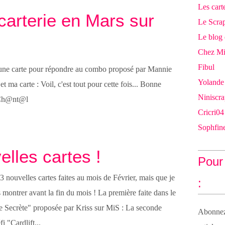
Les cart
arterie en Mars sur
Le Scra
Le blog
Chez M
Fibul
 une carte pour répondre au combo proposé par Mannie
Yolande
t ma carte : Voil, c'est tout pour cette fois... Bonne
Niniscra
 Ch@nt@l
Cricri04
Sophfine
lles cartes !
Pour 
3 nouvelles cartes faites au mois de Février, mais que je
:
montrer avant la fin du mois ! La première faite dans le
te Secrète" proposée par Kriss sur MiS : La seconde
Abonnez-
i "Cardlift...