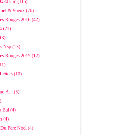
0x30 Cm
(115)
Noel & Voeux
(76)
tes Rouges 2016
(42)
4
(21)
13)
s Nsp
(13)
tes Rouges 2015
(12)
11)
Letters
(10)
ue À...
(5)
)
 Bal
(4)
rt
(4)
r Du Pere Noel
(4)