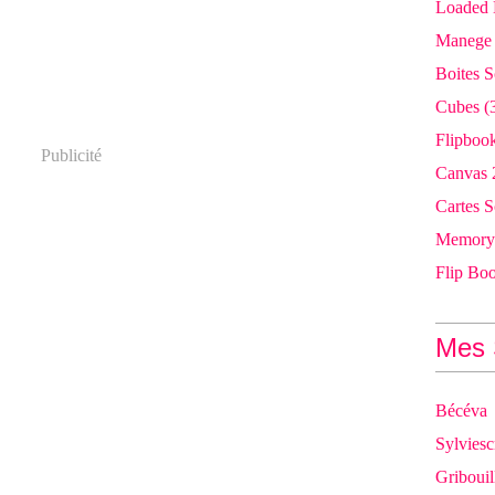
Loaded 
Manege
Boites S
Cubes
(
Flipboo
Publicité
Canvas 
Cartes S
Memory
Flip Bo
Mes 
Bécéva
Sylviesc
Gribouil